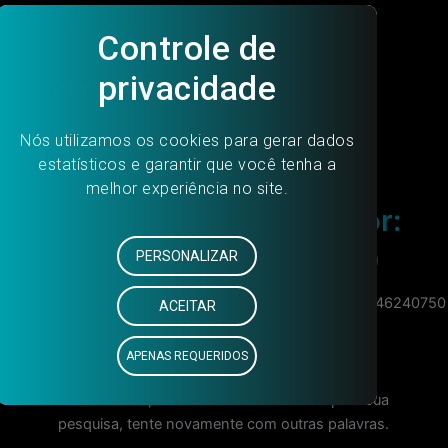
Ir para o conteúdo
Main Menu
Search Results for:
306446240750
Início
Resultados da pesquisa por: 306446240750
Lamentamos, mas nada foi encontrado para sua
pesquisa, tente novamente com outras palavras.